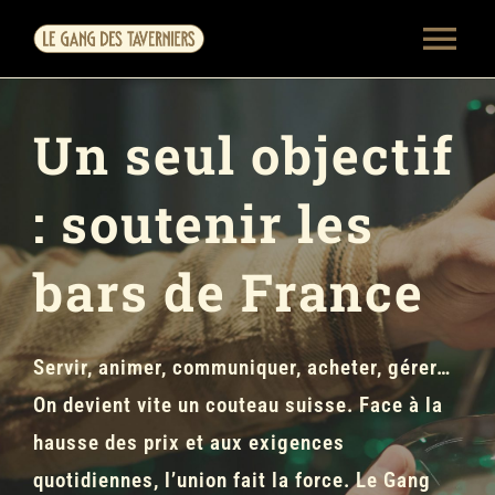
Passer
Tog
au
contenu
Nav
L’ANIMATION
Un seul objectif
LA COMMUNICATION
: soutenir les
LES PARTENAIRES
bars de France
LA BRASSERIE
ACTUALITÉS & MEMBRES
Servir, animer, communiquer, acheter, gérer…
On devient vite un couteau suisse. Face à la
TOUS LES TARIFS
hausse des prix et aux exigences
quotidiennes, l’union fait la force. Le Gang