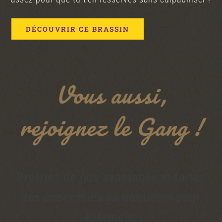
DÉCOUVRIR CE BRASSIN
Vous aussi,
rejoignez le Gang !
Profitez de nos avantages et faîtes
des économies au quotidien pour
49
€/mois
.